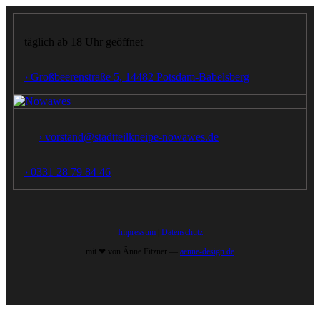
täglich ab 18 Uhr geöffnet
› Großbeerenstraße 5, 14482 Potsdam‑Babelsberg
› vorstand@stadtteilkneipe-nowawes.de
› 0331 28 79 84 46
Impressum
|
Datenschutz
mit ❤︎ von Änne Fitzner —
aenne-design.de